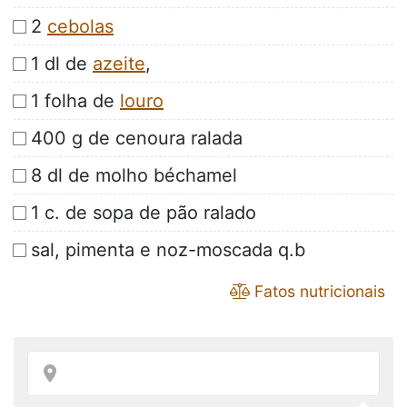
2
cebolas
1 dl de
azeite
,
1 folha de
louro
400 g de cenoura ralada
8 dl de molho béchamel
1 c. de sopa de pão ralado
sal, pimenta e noz-moscada q.b
Fatos nutricionais