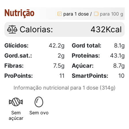
Nutrição
para 1 dose
/
para 100 g
Calorias:
432Kcal
Glícidos:
42.2g
Gord total:
8.1g
Gord.sat.:
2g
Proteínas:
43.1g
Fibras:
7.5g
Açúcar:
8.7g
ProPoints:
11
SmartPoints:
10
Informação nutricional para 1 dose (314g)
Sem
Sem ovo
açúcar