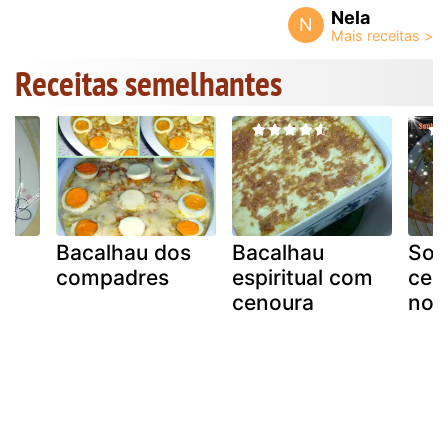
Nela
N
Receitas semelhantes
Bacalhau dos
Bacalhau
Son
á
compadres
espiritual com
cen
a
cenoura
noz