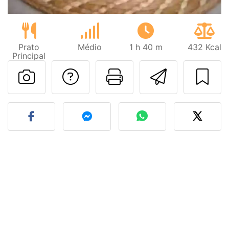
Prato
Médio
1 h 40 m
432 Kcal
Principal
Falar com o autor d
Imprima esta
Enviar 
Fez esta receita? Compart