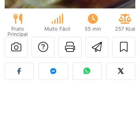
Prato
Muito Fácil
55 min
257 Kcal
Principal
Falar com o autor d
Imprima esta
Enviar 
Fez esta receita? Compart