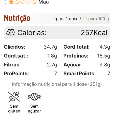
Mau
Nutrição
para 1 dose
/
para 100 g
Calorias:
257Kcal
Glícidos:
34.7g
Gord total:
4.3g
Gord.sat.:
1.8g
Proteínas:
18.5g
Fibras:
2.7g
Açúcar:
3.8g
ProPoints:
7
SmartPoints:
7
Informação nutricional para 1 dose (251g)
Sem
Sem
glúten
açúcar