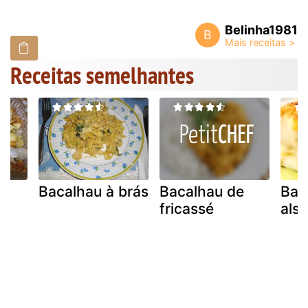
Belinha1981
B
Receitas semelhantes
Bacalhau à brás
Bacalhau de
Bac
fricassé
als