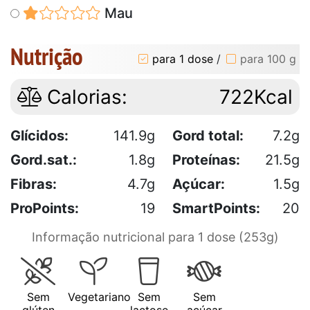
Mau
Nutrição
para 1 dose
/
para 100 g
Calorias:
722Kcal
Glícidos:
141.9g
Gord total:
7.2g
Gord.sat.:
1.8g
Proteínas:
21.5g
Fibras:
4.7g
Açúcar:
1.5g
ProPoints:
19
SmartPoints:
20
Informação nutricional para 1 dose (253g)
Sem
Vegetariano
Sem
Sem
glúten
lactose
açúcar