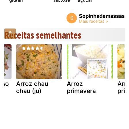
Sopinhademassas
S
Receitas semelhantes
ioso
Arroz chau
Arroz
Arr
chau (ju)
primavera
pri