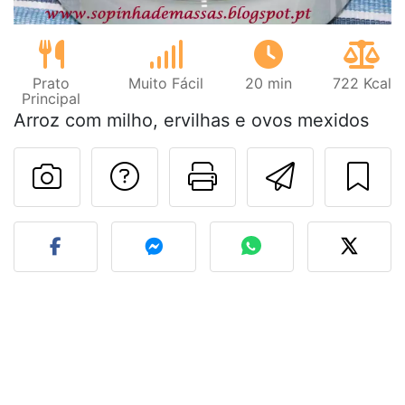
Prato
Muito Fácil
20 min
722 Kcal
Principal
Arroz com milho, ervilhas e ovos mexidos
Falar com o autor d
Imprima esta
Enviar 
Fez esta receita? Compart