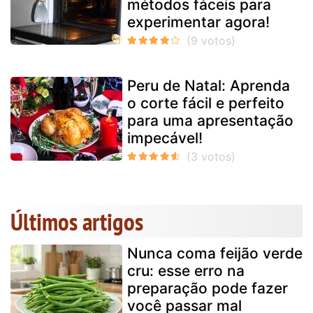
métodos fáceis para
experimentar agora!
Peru de Natal: Aprenda
o corte fácil e perfeito
para uma apresentação
impecável!
Últimos artigos
Nunca coma feijão verde
cru: esse erro na
preparação pode fazer
você passar mal