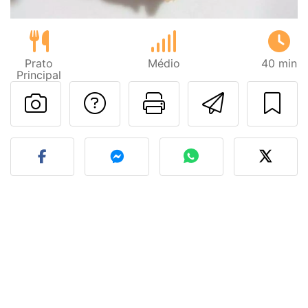
Prato
Médio
40 min
Principal
Falar com o autor d
Imprima esta
Enviar 
Fez esta receita? Compart