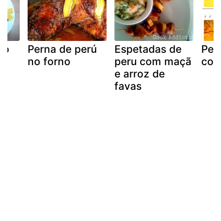
to
Perna de perú
Espetadas de
Per
no forno
peru com maçã
com
e arroz de
favas