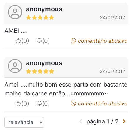
anonymous
24/01/2012
AMEI ....
I apreciate
I do not appreciate
comentário abusivo
anonymous
24/01/2012
Amei ....muito bom esse parto com bastante
molho da carne então...ummmmmm~
I apreciate
I do not appreciate
comentário abusivo
página
1
/
2