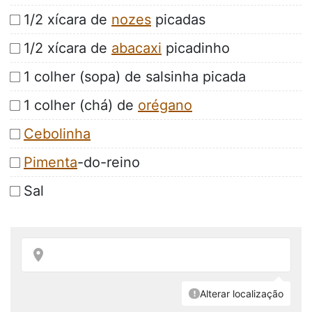
1/2 xícara de
nozes
picadas
1/2 xícara de
abacaxi
picadinho
1 colher (sopa) de salsinha picada
1 colher (chá) de
orégano
Cebolinha
Pimenta
-do-reino
Sal