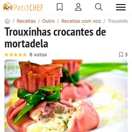
Receitas
Outro
Receitas com noz
Trouxinhas
Trouxinhas crocantes de
mortadela
Anterior
Next