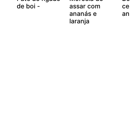
de boi -
assar com
cen
ananás e
ana
laranja