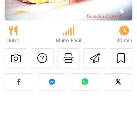
Outro
Muito Fácil
30 min
Falar com o autor d
Imprima esta
Enviar 
Fez esta receita? Compart