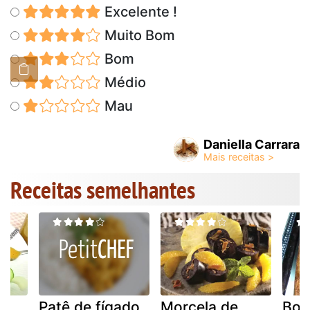
Excelente !
Muito Bom
Bom
Médio
Mau
Daniella Carrara
Receitas semelhantes
Patê de fígado
Morcela de
Bol