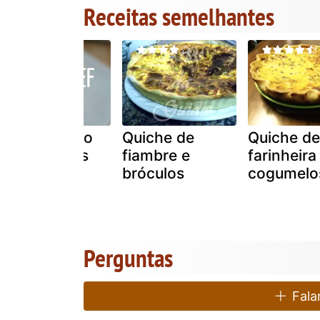
Receitas semelhantes
Molho básico
Quiche de
Quiche de
para quiches
fiambre e
farinheira
bróculos
cogumelo
Perguntas
Falar