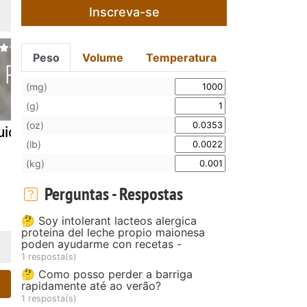
Inscreva-se
Peso
Volume
Temperatura
(mg)
(g)
(oz)
iche de siri
Quiche de
Morcela de
(lb)
cenoura
assar com
(kg)
primavera
ananás e
laranja
Perguntas - Respostas
🤔 Soy intolerant lacteos alergica
proteina del leche propio maionesa
poden ayudarme con recetas -
1 resposta(s)
🤔 Como posso perder a barriga
rapidamente até ao verão?
1 resposta(s)