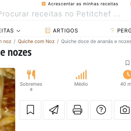
Acrescentar as minhas receitas
ITAS
ARTIGOS
PER
m noz
Quiche com Noz
Quiche doce de ananás e noze
 e nozes
Sobremes
Médio
40 m
a
Enviar esta rec
Imprima es
Falar
Next
F