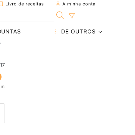
Livro de receitas
A minha conta
GUNTAS
DE OUTROS
s
in
eita a um amigo
ta página
 com o autor da receita
ez esta receita? Compartilhe