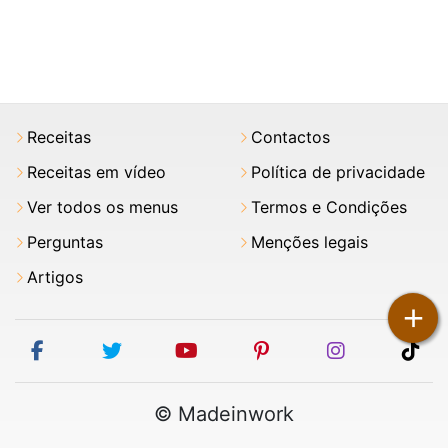
Receitas
Contactos
Receitas em vídeo
Política de privacidade
Ver todos os menus
Termos e Condições
Perguntas
Menções legais
Artigos
+
facebook
twitter
youtube
pinterest
instagram
tik
© Madeinwork