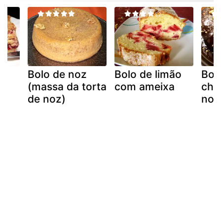
Bolo de noz
Bolo de limão
Bol
om
(massa da torta
com ameixa
cho
de noz)
noz