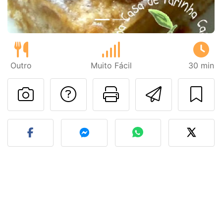
Outro
Muito Fácil
30 min
Falar com o autor d
Imprima esta
Enviar 
Fez esta receita? Compart