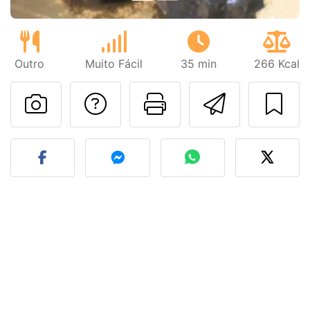
Outro
Muito Fácil
35 min
266 Kcal
Falar com o autor d
Imprima esta
Enviar 
Fez esta receita? Compart