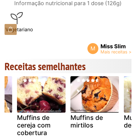
Informação nutricional para 1 dose (126g)
Vegetariano
Miss Slim
M
Receitas semelhantes
s
Muffins de
Muffins de
Muf
cereja com
mirtilos
de 
cobertura