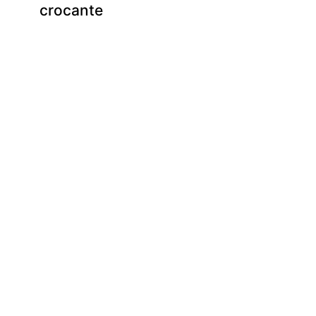
e
crocante