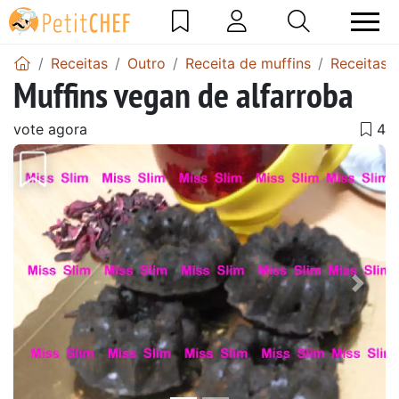
Receitas
Outro
Receita de muffins
Receitas 
Muffins vegan de alfarroba
vote agora
Anterior
Next