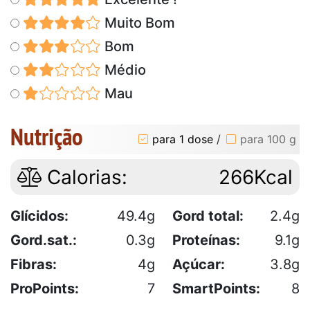
Muito Bom
Bom
Médio
Mau
Nutrição
para 1 dose
/
para 100 g
Calorias:
266Kcal
Glícidos:
49.4g
Gord total:
2.4g
Gord.sat.:
0.3g
Proteínas:
9.1g
Fibras:
4g
Açúcar:
3.8g
ProPoints:
7
SmartPoints:
8