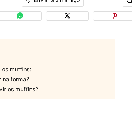
Enviar a um amigo
os muffins:
r na forma?
vir os muffins?