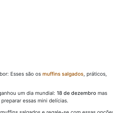
bor: Esses são os
muffins salgados
, práticos,
 ganhou um dia mundial:
18 de dezembro
mas
preparar essas mini delícias.
muffins salgados e regale-se com essas opçõe