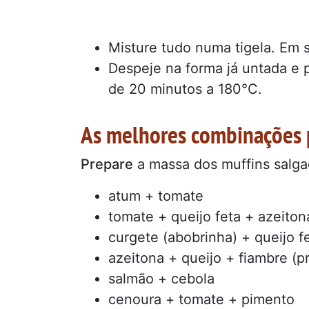
Misture tudo numa tigela. Em 
Despeje na forma já untada e p
de 20 minutos a 180°C.
As melhores combinações p
Prepare
a massa dos muffins salga
atum + tomate
tomate + queijo feta + azeiton
curgete (abobrinha) + queijo f
azeitona + queijo + fiambre (p
salmão + cebola
cenoura + tomate + pimento