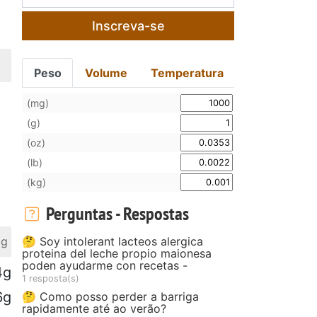
Inscreva-se
Peso
Volume
Temperatura
(mg)
(g)
(oz)
(lb)
(kg)
Perguntas - Respostas
🤔 Soy intolerant lacteos alergica
 g
proteina del leche propio maionesa
poden ayudarme con recetas -
4g
1 resposta(s)
6g
🤔 Como posso perder a barriga
rapidamente até ao verão?