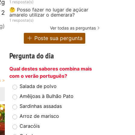
2g
1 resposta(s)
🤔 Posso fazer no lugar de açúcar
2
amarelo utilizar o demerara?
1 resposta(s)
g)
Ver todas as perguntas
Poste sua pergunta
Pergunta do dia
Qual destes sabores combina mais
com o verão português?
Salada de polvo
Amêijoas à Bulhão Pato
Sardinhas assadas
Arroz de marisco
Caracóis