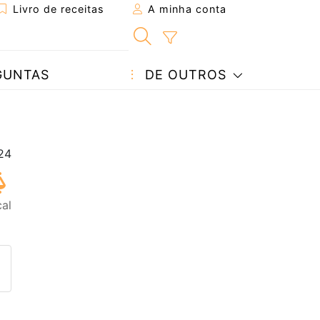
Livro de receitas
A minha conta
GUNTAS
DE OUTROS
al
eita a um amigo
ta página
 com o autor da receita
ez esta receita? Compartilhe