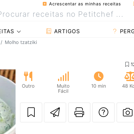
Acrescentar as minhas receitas
ITAS
ARTIGOS
PER
Molho tzatziki
Outro
Muito
10 min
48 Kc
Fácil
Enviar esta rec
Imprima es
Falar
F