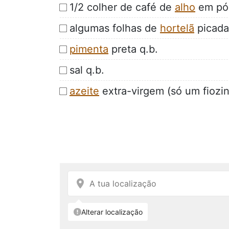
1/2 colher de café de
alho
em pó
algumas folhas de
hortelã
picada
pimenta
preta q.b.
sal q.b.
azeite
extra-virgem (só um fiozi