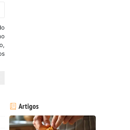
do
no
o,
os
Artigos