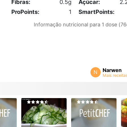
Fibras:
0.5g
Açúcar:
2.
ProPoints:
1
SmartPoints:
Informação nutricional para 1 dose (76
Narwen
N