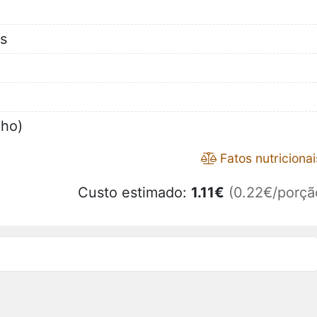
s
nho)
Fatos nutricionai
Custo estimado:
1.11
€
(0.22€/porçã