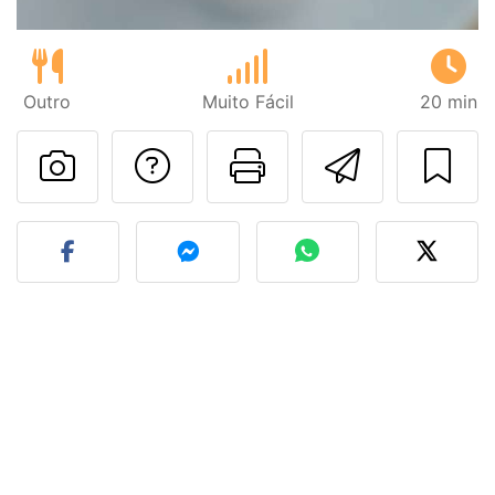
Outro
Muito Fácil
20 min
Falar com o autor d
Imprima esta
Enviar 
Fez esta receita? Compart