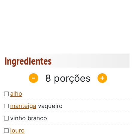
Ingredientes
8
alho
manteiga
vaqueiro
vinho branco
louro