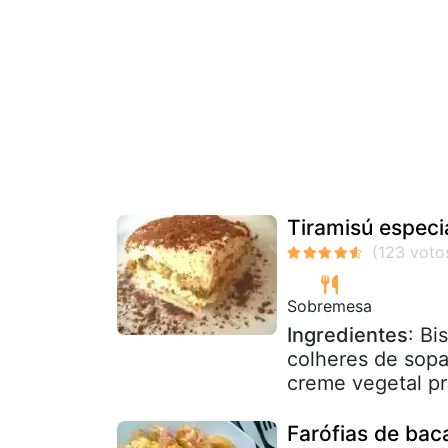
Tiramisú especi
Sobremesa
Ingredientes
: B
colheres de sop
creme vegetal pró
Farófias de ba