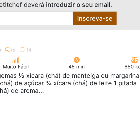
etitchef deverá
introduzir o seu email
.
Inscreva-se
Muito Fácil
45 min
650 kc
gemas ½ xícara (chá) de manteiga ou margarina
(chá) de açúcar ¾ xícara (chá) de leite 1 pitada
chá) de aroma...