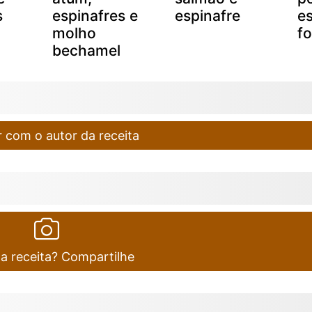
s
espinafres e
espinafre
es
molho
f
bechamel
 com o autor da receita
ta receita? Compartilhe