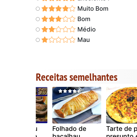
Muito Bom
Bom
Médio
Mau
Receitas semelhantes
Rolo de peru
Folhado de
Tarte de p
recheado de
bacalhau
presunto 