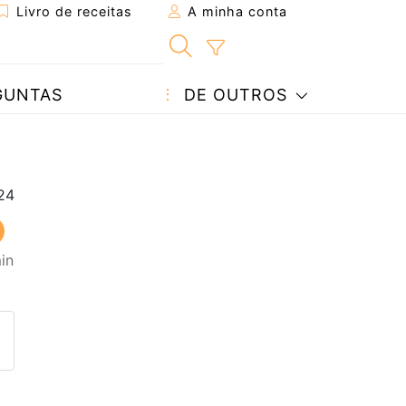
Livro de receitas
A minha conta
GUNTAS
DE OUTROS
in
eita a um amigo
ta página
 com o autor da receita
ez esta receita? Compartilhe