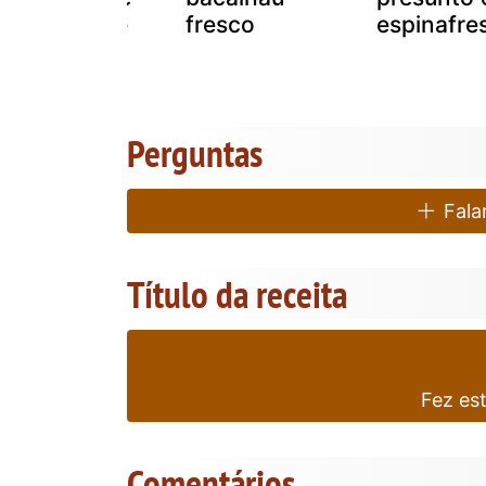
espinafres e
fresco
espinafre
alheira
Perguntas
Falar
Título da receita
Fez es
Comentários