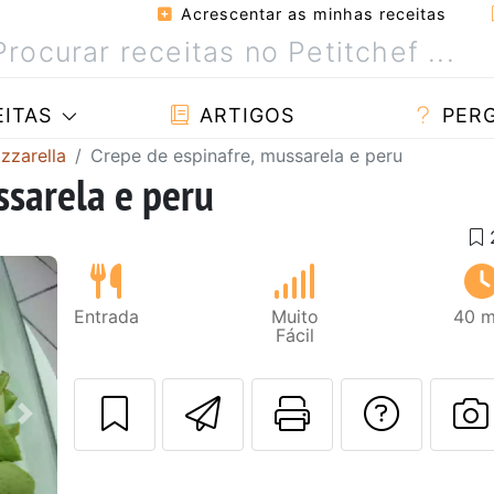
Acrescentar as minhas receitas
ITAS
ARTIGOS
PER
zzarella
Crepe de espinafre, mussarela e peru
ssarela e peru
Entrada
Muito
40 m
Fácil
Enviar esta rec
Imprima es
Falar
Next
F