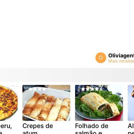
Oliviagen
O
eru,
Crepes de
Folhado de
A
e
atum,
salmão e
p