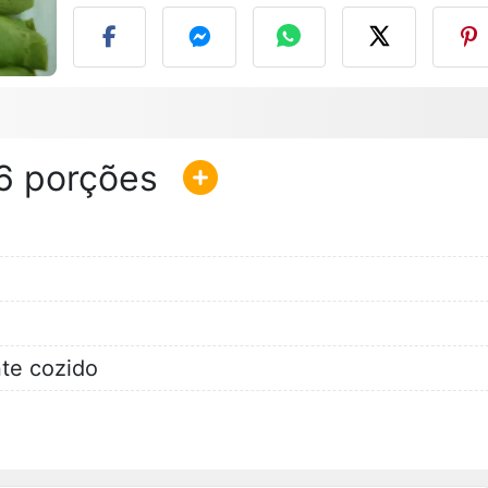
6
te cozido