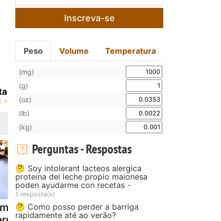
Inscreva-se
Peso
Volume
Temperatura
(mg)
(g)
ta
(oz)
(lb)
(kg)
Perguntas - Respostas
🤔 Soy intolerant lacteos alergica
proteina del leche propio maionesa
poden ayudarme con recetas -
1 resposta(s)
lmôndegas de
Espinafres ao
Folhados
🤔 Como posso perder a barriga
rapidamente até ao verão?
eru com
creme
ricota-