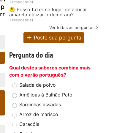
1 resposta(s)
pinafres no
béchamel,
espinafre
🤔 Posso fazer no lugar de açúcar
orno
gratinados
amarelo utilizar o demerara?
1 resposta(s)
Ver todas as perguntas
Poste sua pergunta
Pergunta do dia
Qual destes sabores combina mais
com o verão português?
Salada de polvo
Amêijoas à Bulhão Pato
Sardinhas assadas
Arroz de marisco
Caracóis