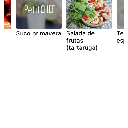
Suco primavera
Salada de
Tei
frutas
esp
(tartaruga)