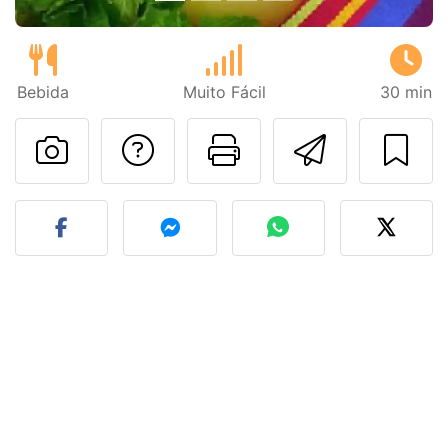
Bebida
Muito Fácil
30 min
Falar com o autor d
Imprima esta
Enviar 
Fez esta receita? Compart