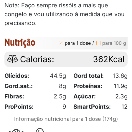
Nota: Faço sempre rissóis a mais que
congelo e vou utilizando à medida que vou
precisando.
Nutrição
para 1 dose
/
para 100 g
Calorias:
362Kcal
Glícidos:
44.5g
Gord total:
13.6g
Gord.sat.:
8g
Proteínas:
11.9g
Fibras:
2.5g
Açúcar:
2.3g
ProPoints:
9
SmartPoints:
12
Informação nutricional para 1 dose (174g)