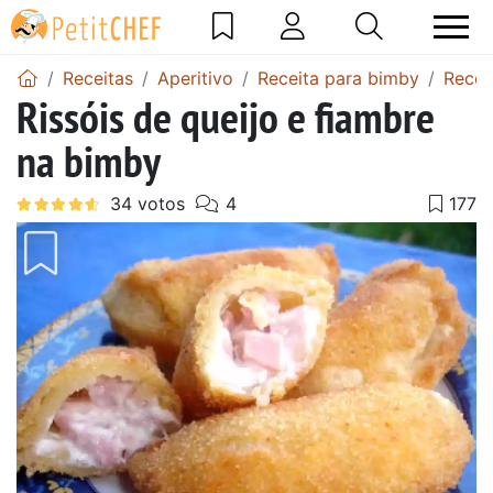
Receitas
Aperitivo
Receita para bimby
Recei
Rissóis de queijo e fiambre
na bimby