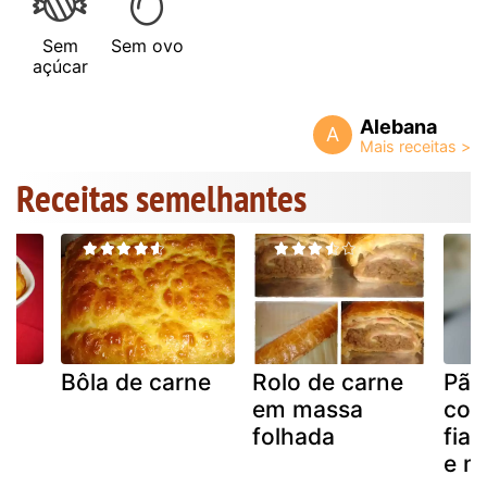
Sem
Sem ovo
açúcar
Alebana
A
Receitas semelhantes
e
Bôla de carne
Rolo de carne
Pão
em massa
com
folhada
fia
e m