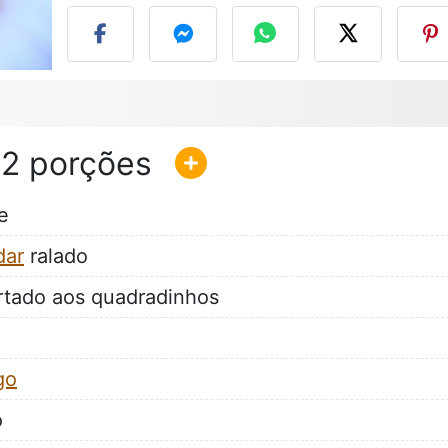
12
e
dar
ralado
tado aos quadradinhos
go
ó