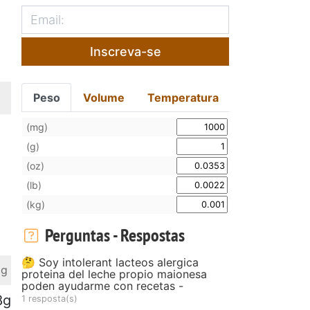
Inscreva-se
Peso
Volume
Temperatura
(mg)
(g)
(oz)
(lb)
(kg)
Perguntas - Respostas
🤔 Soy intolerant lacteos alergica
 g
proteina del leche propio maionesa
poden ayudarme con recetas -
8g
1 resposta(s)