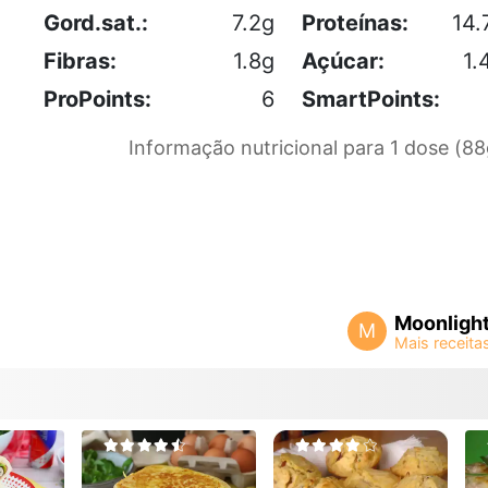
Gord.sat.:
7.2g
Proteínas:
14.
Fibras:
1.8g
Açúcar:
1.
ProPoints:
6
SmartPoints:
Informação nutricional para 1 dose (88
Moonligh
M