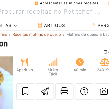
Acrescentar as minhas receitas
ITAS
ARTIGOS
PER
fins
Receitas muffins de queijo
Muffins de queijo e ba
con
Aperitivo
Muito
40 min
240 Kc
Fácil
Enviar esta rec
Imprima es
Falar
F