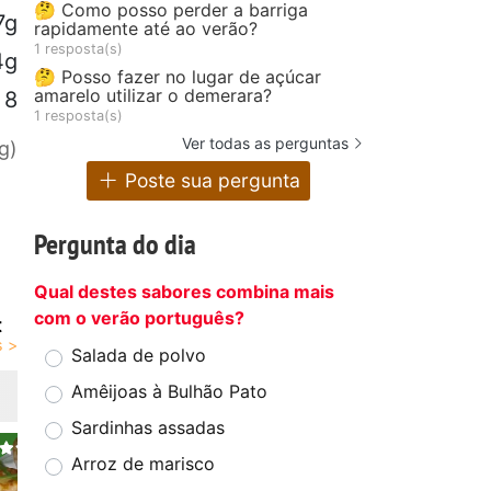
🤔 Como posso perder a barriga
7g
rapidamente até ao verão?
1 resposta(s)
4g
🤔 Posso fazer no lugar de açúcar
amarelo utilizar o demerara?
8
1 resposta(s)
Ver todas as perguntas
g)
Poste sua pergunta
Pergunta do dia
Qual destes sabores combina mais
com o verão português?
t
Salada de polvo
Amêijoas à Bulhão Pato
Sardinhas assadas
Arroz de marisco