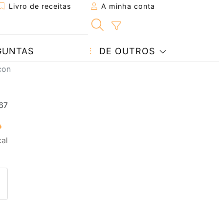
Livro de receitas
A minha conta
GUNTAS
DE OUTROS
con
al
eita a um amigo
ta página
 com o autor da receita
ez esta receita? Compartilhe