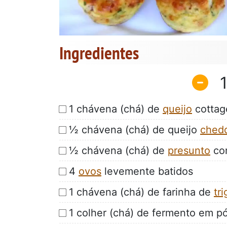
Ingredientes
1 chávena (chá) de
queijo
cottag
½ chávena (chá) de queijo
ched
½ chávena (chá) de
presunto
cor
4
ovos
levemente batidos
1 chávena (chá) de farinha de
tri
1 colher (chá) de fermento em p