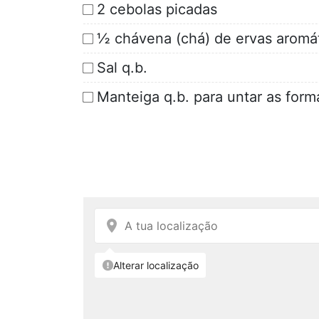
2 cebolas picadas
½ chávena (chá) de ervas aromá
Sal q.b.
Manteiga q.b. para untar as form