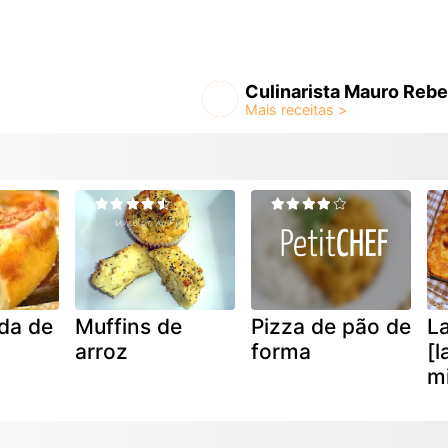
Culinarista Mauro Rebe
ida de
Muffins de
Pizza de pão de
L
arroz
forma
[l
m