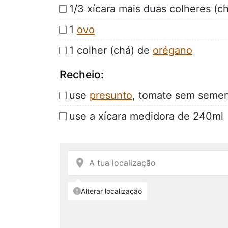
1/3 xícara mais duas colheres (c
1
ovo
1 colher (chá) de
orégano
Recheio:
use
presunto
, tomate sem sement
use a xícara medidora de 240ml