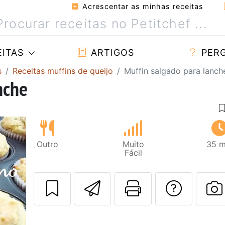
Acrescentar as minhas receitas
ITAS
ARTIGOS
PER
s
Receitas muffins de queijo
Muffin salgado para lanch
nche
Outro
Muito
35 m
Fácil
Enviar esta rec
Imprima es
Falar
F