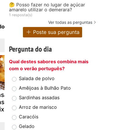
🤔 Posso fazer no lugar de açúcar
amarelo utilizar o demerara?
1 resposta(s)
Ver todas as perguntas
lo
Poste sua pergunta
Pergunta do dia
Qual destes sabores combina mais
com o verão português?
Salada de polvo
Amêijoas à Bulhão Pato
asanha mista
Torta
Enrolado d
Sardinhas assadas
asagna
polenguinho
presunto e
Arroz de marisco
ixed]
queijo
Caracóis
Gelado