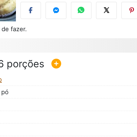
 de fazer.
6
o
 pó