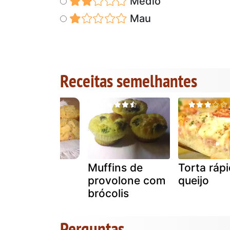
Médio
Mau
Receitas semelhantes
Muffins de
Muffins de
Torta ráp
presunto
provolone com
queijo
brócolis
Perguntas