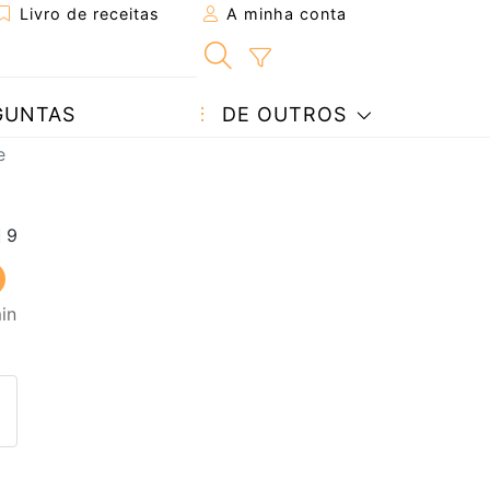
Livro de receitas
A minha conta
GUNTAS
DE OUTROS
e
in
eita a um amigo
ta página
 com o autor da receita
ez esta receita? Compartilhe