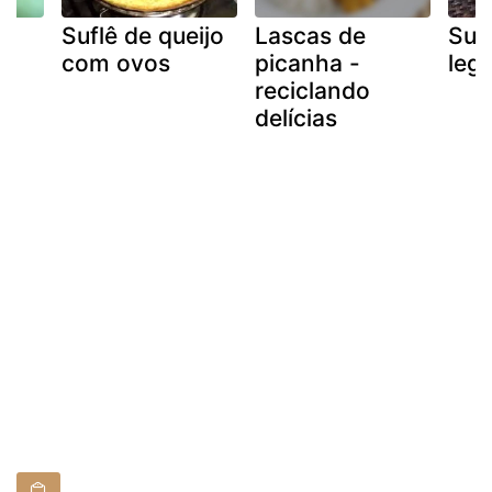
Suflê de queijo
Lascas de
Suf
com ovos
picanha -
leg
ht
reciclando
delícias