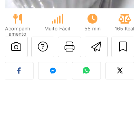
Acompanh
Muito Fácil
55 min
165 Kcal
amento
Falar com o autor d
Imprima esta
Enviar 
Fez esta receita? Compart