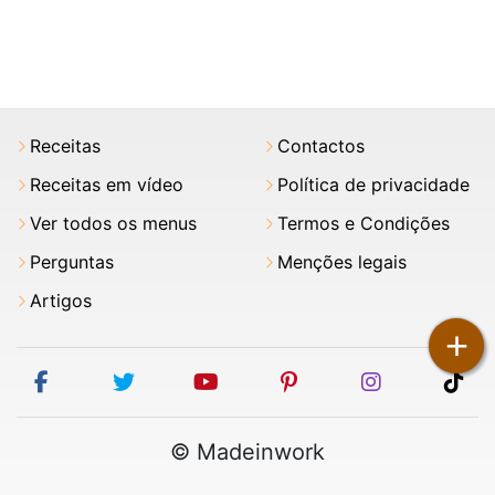
Receitas
Contactos
Receitas em vídeo
Política de privacidade
Ver todos os menus
Termos e Condições
Perguntas
Menções legais
Artigos
+
facebook
twitter
youtube
pinterest
instagram
tik
© Madeinwork