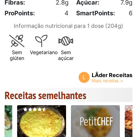
Fibras:
2.8g
Açúcar:
7.9g
ProPoints:
4
SmartPoints:
6
Informação nutricional para 1 dose (204g)
Sem
Vegetariano
Sem
glúten
açúcar
LÃ­der Receitas
L
Receitas semelhantes