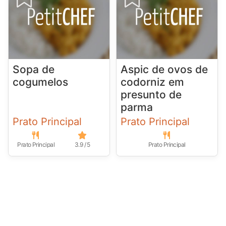
Sopa de
Aspic de ovos de
cogumelos
codorniz em
presunto de
parma
Prato Principal
Prato Principal
Prato Principal
3.9 / 5
Prato Principal