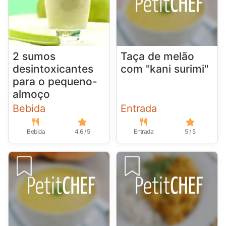
2 sumos
Taça de melão
desintoxicantes
com "kani surimi"
para o pequeno-
almoço
Bebida
Entrada
Bebida
4.6 / 5
Entrada
5 / 5