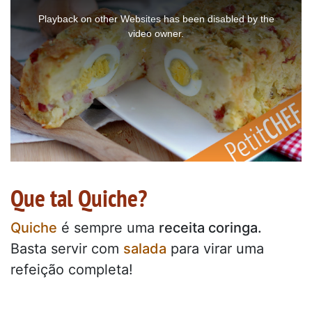
This
is
a
Playback on other Websites has been disabled by the
modal
window.
video owner.
Que tal Quiche?
Quiche
é sempre uma
receita coringa.
Basta servir com
salada
para virar uma
refeição completa!