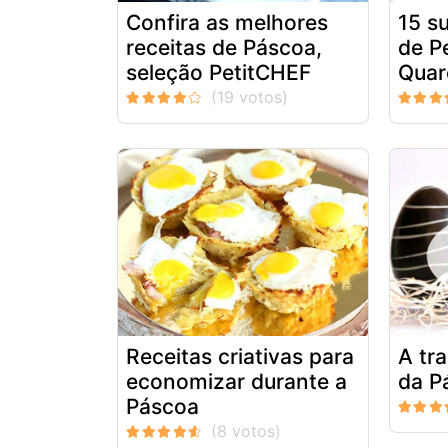
Confira as melhores
15 s
receitas de Páscoa,
de P
seleção PetitCHEF
Qua
Receitas criativas para
A tr
economizar durante a
da P
Páscoa