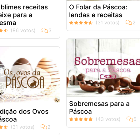
ublimes receitas
O Folar da Páscoa:
eixe para a
lendas e receitas
resma
Sobremesas para a
adição dos Ovos
Páscoa
áscoa