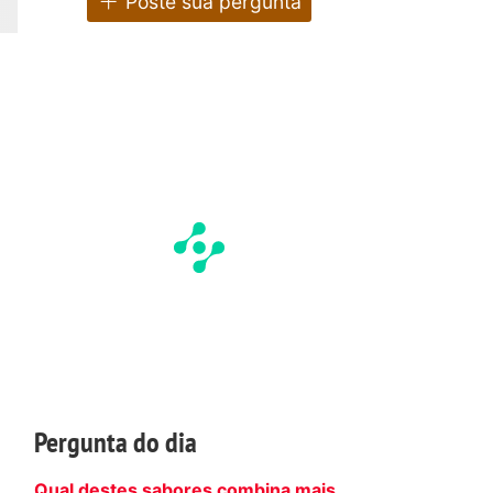
Poste sua pergunta
Pergunta do dia
Qual destes sabores combina mais