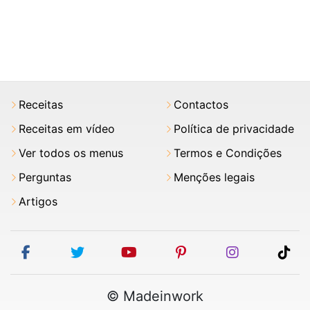
Receitas
Contactos
Receitas em vídeo
Política de privacidade
Ver todos os menus
Termos e Condições
Perguntas
Menções legais
Artigos
facebook
twitter
youtube
pinterest
instagram
tik
© Madeinwork