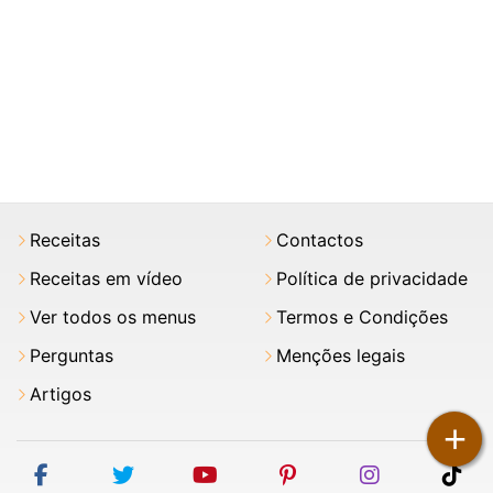
Receitas
Contactos
Receitas em vídeo
Política de privacidade
Ver todos os menus
Termos e Condições
Perguntas
Menções legais
Artigos
+
facebook
twitter
youtube
pinterest
instagram
tik