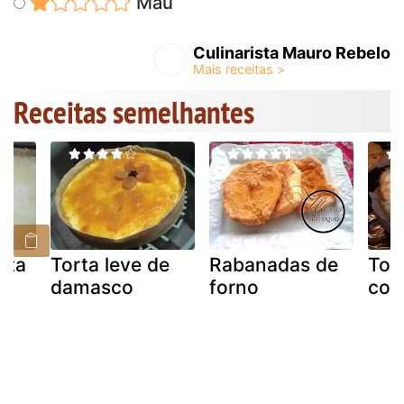
Mau
Culinarista Mauro Rebelo
Receitas semelhantes
ota
Torta leve de
Rabanadas de
Tor
damasco
forno
com