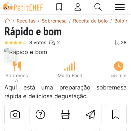
Receitas
Sobremesa
Receita de bolo
Bolo de
Rápido e bom
Anterior
Next
Sobremes
Muito Fácil
55 min
a
Aqui está uma preparação sobremesa
rápida e deliciosa degustação.
Falar com o autor d
Imprima esta
Enviar 
Fez esta receita? Compart