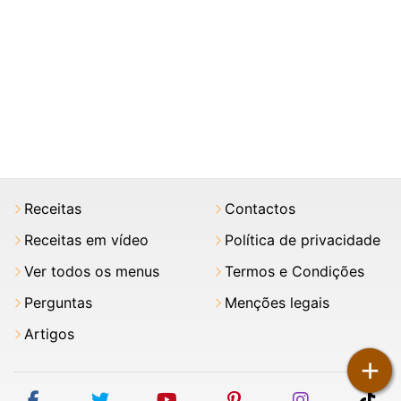
Receitas
Contactos
Receitas em vídeo
Política de privacidade
Ver todos os menus
Termos e Condições
Perguntas
Menções legais
Artigos
+
facebook
twitter
youtube
pinterest
instagram
tik