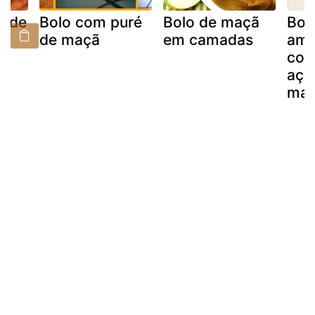
é de
Bolo com puré
Bolo de maçã
Bol
de maçã
em camadas
amê
cob
açu
ma