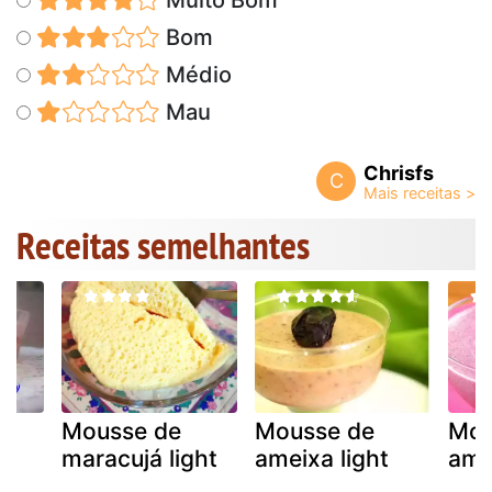
Bom
Médio
Mau
Chrisfs
C
Receitas semelhantes
om
Mousse de
Mousse de
Mou
maracujá light
ameixa light
amo