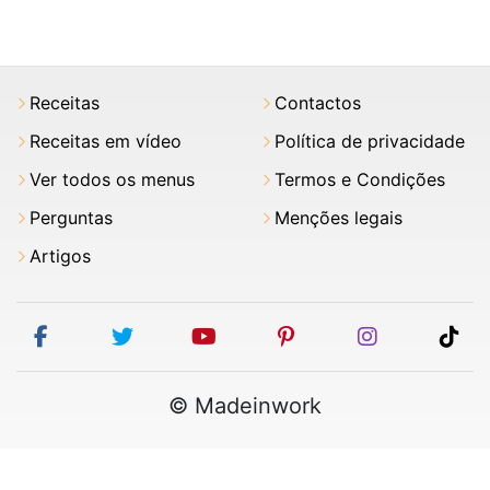
Receitas
Contactos
Receitas em vídeo
Política de privacidade
Ver todos os menus
Termos e Condições
Perguntas
Menções legais
Artigos
facebook
twitter
youtube
pinterest
instagram
tik
© Madeinwork