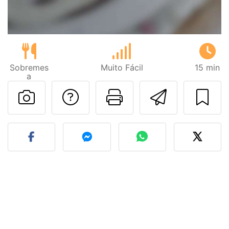
Sobremes
Muito Fácil
15 min
a
Falar com o autor d
Imprima esta
Enviar 
Fez esta receita? Compart