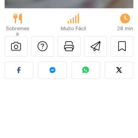
Sobremes
Muito Fácil
28 min
a
Falar com o autor d
Imprima esta
Enviar 
Fez esta receita? Compart