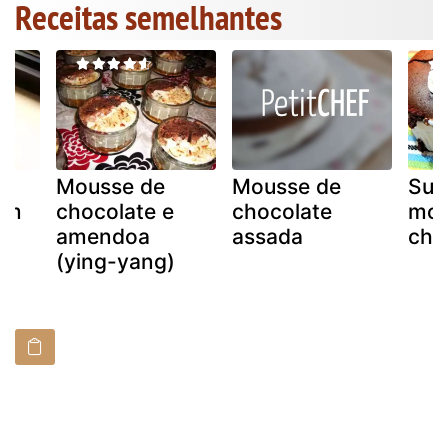
Receitas semelhantes
Mousse de
Mousse de
Suf
dim
chocolate e
chocolate
mou
te
amendoa
assada
cho
(ying-yang)