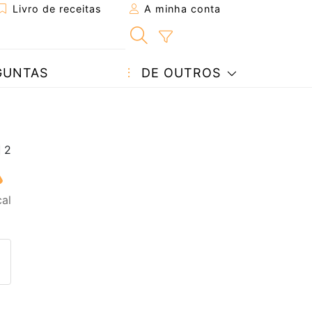
Livro de receitas
A minha conta
GUNTAS
DE OUTROS
cal
eita a um amigo
ta página
 com o autor da receita
ez esta receita? Compartilhe