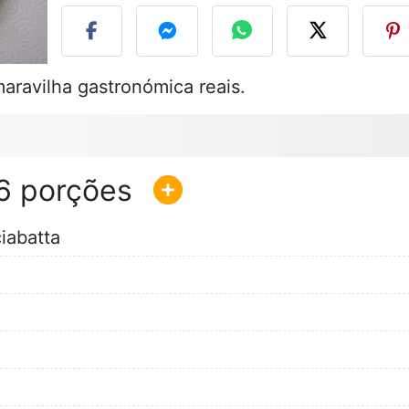
aravilha gastronómica reais.
6
iabatta