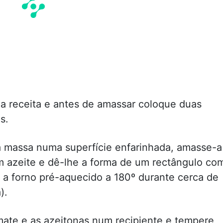
a receita e antes de amassar coloque duas
s.
a massa numa superfície enfarinhada, amasse-a
azeite e dê-lhe a forma de um rectângulo co
 a forno pré-aquecido a 180º durante cerca de
).
omate e as azeitonas num recipiente e tempere