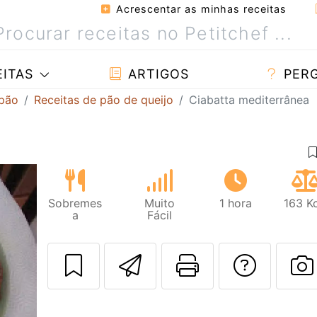
Acrescentar as minhas receitas
ITAS
ARTIGOS
PER
 pão
Receitas de pão de queijo
Ciabatta mediterrânea
Sobremes
Muito
1 hora
163 K
a
Fácil
Enviar esta rec
Imprima es
Falar
F