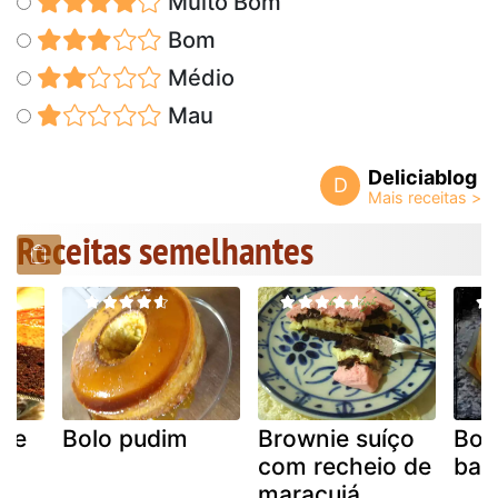
Muito Bom
Bom
Médio
Mau
Deliciablog
D
Receitas semelhantes
 de
Bolo pudim
Brownie suíço
Bol
com recheio de
ban
maracujá