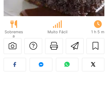
Sobremes
Muito Fácil
1 h 5 m
a
Falar com o autor d
Imprima esta
Enviar 
Fez esta receita? Compart