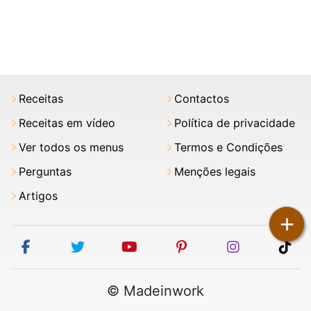
Receitas
Contactos
Receitas em vídeo
Política de privacidade
Ver todos os menus
Termos e Condições
Perguntas
Menções legais
Artigos
+
facebook
twitter
youtube
pinterest
instagram
tik
© Madeinwork