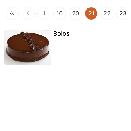
(current)
1
10
20
21
22
23
Bolos