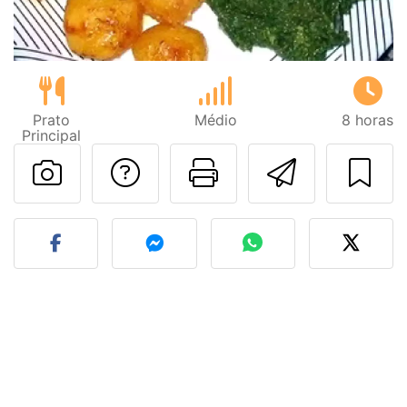
Prato
Médio
8 horas
Principal
Falar com o autor d
Imprima esta
Enviar 
Fez esta receita? Compart