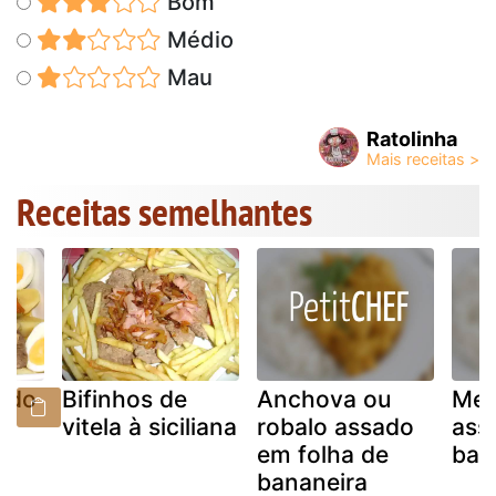
Bom
Médio
Mau
Ratolinha
Receitas semelhantes
gado
Bifinhos de
Anchova ou
Mex
vitela à siciliana
robalo assado
ass
em folha de
bat
bananeira