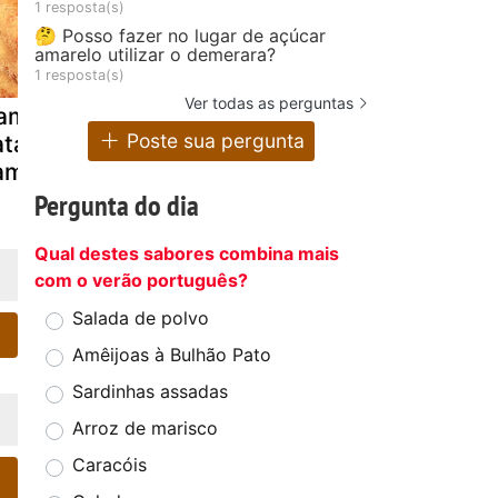
1 resposta(s)
🤔 Posso fazer no lugar de açúcar
amarelo utilizar o demerara?
1 resposta(s)
Ver todas as perguntas
ambúrguer de
Frango com
Rolo de ca
Poste sua pergunta
tata e
fiambre e natas
de peru
iambre
Pergunta do dia
Qual destes sabores combina mais
com o verão português?
Salada de polvo
Amêijoas à Bulhão Pato
Sardinhas assadas
Arroz de marisco
Caracóis