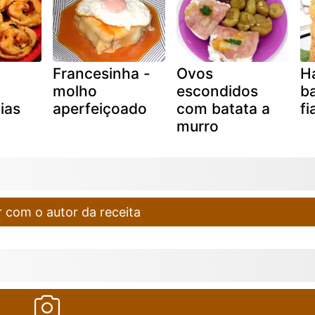
Francesinha -
Ovos
H
molho
escondidos
ba
tias
aperfeiçoado
com batata a
f
)
murro
 com o autor da receita