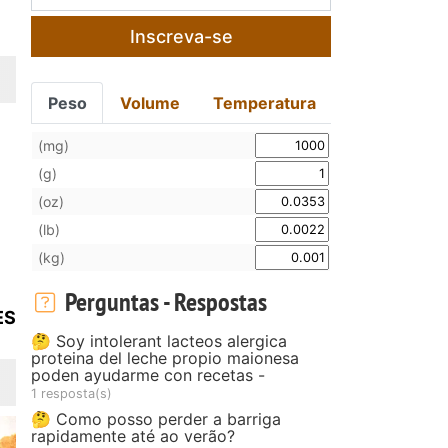
Inscreva-se
Peso
Volume
Temperatura
(mg)
(g)
(oz)
(lb)
(kg)
Perguntas - Respostas
ES
🤔 Soy intolerant lacteos alergica
proteina del leche propio maionesa
poden ayudarme con recetas -
1 resposta(s)
🤔 Como posso perder a barriga
rapidamente até ao verão?