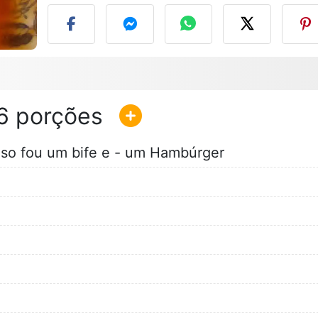
6
aso fou um bife e - um Hambúrger