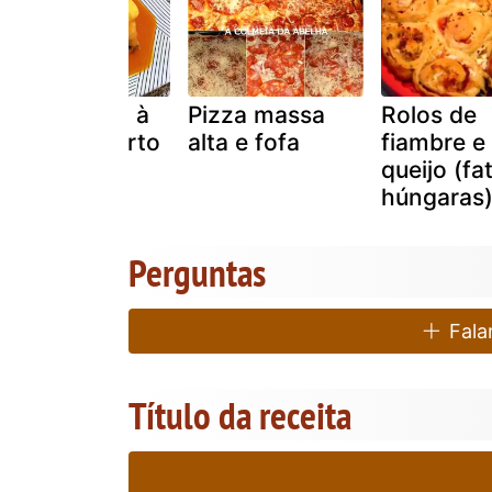
Francesinha à
Pizza massa
Rolos de
moda do porto
alta e fofa
fiambre e
i
queijo (fa
húngaras
Perguntas
Falar
Título da receita