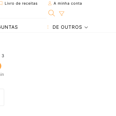
Livro de receitas
A minha conta
GUNTAS
DE OUTROS
in
eita a um amigo
ta página
 com o autor da receita
ez esta receita? Compartilhe