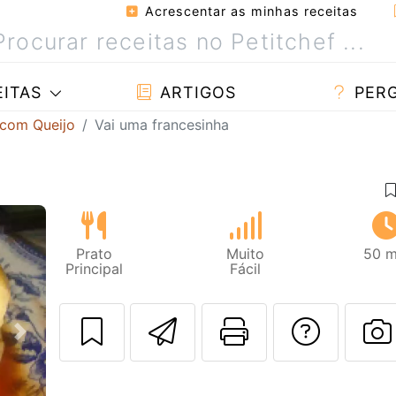
Acrescentar as minhas receitas
ITAS
ARTIGOS
PER
 com Queijo
Vai uma francesinha
Prato
Muito
50 m
Principal
Fácil
Enviar esta rec
Imprima es
Falar
Next
F