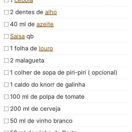
1
cebola
2 dentes de
alho
40 ml de
azeite
Salsa
qb
1 folha de
louro
2 malagueta
1 colher de sopa de piri-piri ( opcional)
1 caldo do knorr de galinha
100 ml de polpa de tomate
200 ml de cerveja
50 ml de vinho branco