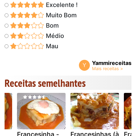
Excelente !
Muito Bom
Bom
Médio
Mau
Yammireceitas
Y
Receitas semelhantes
a
Francesinha -
Francesinhas (à
Fra