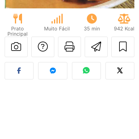
Prato
Muito Fácil
35 min
942 Kcal
Principal
Falar com o autor d
Imprima esta
Enviar 
Fez esta receita? Compart