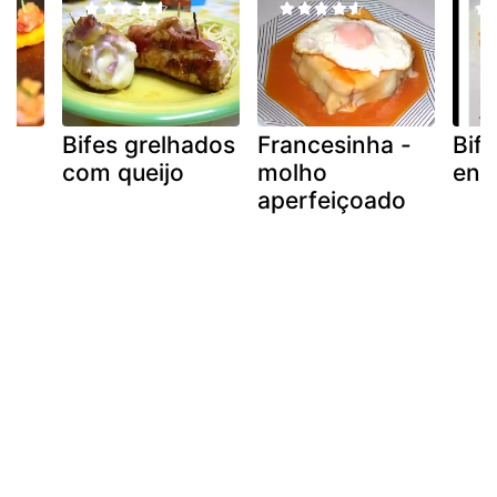
Bifes grelhados
Francesinha -
Bif
com queijo
molho
enr
aperfeiçoado