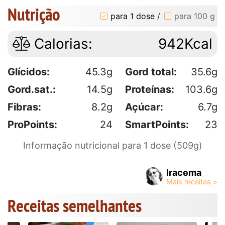
Nutrição
para 1 dose
/
para 100 g
Calorias:
942Kcal
Glícidos:
45.3g
Gord total:
35.6g
Gord.sat.:
14.5g
Proteínas:
103.6g
Fibras:
8.2g
Açúcar:
6.7g
ProPoints:
24
SmartPoints:
23
Informação nutricional para 1 dose (509g)
Iracema
Receitas semelhantes