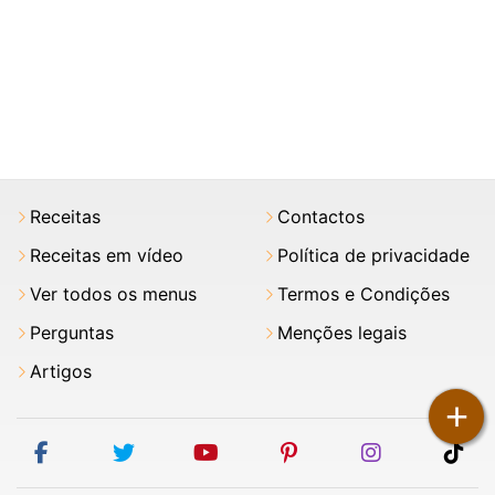
Receitas
Contactos
Receitas em vídeo
Política de privacidade
Ver todos os menus
Termos e Condições
Perguntas
Menções legais
Artigos
+
facebook
twitter
youtube
pinterest
instagram
tik