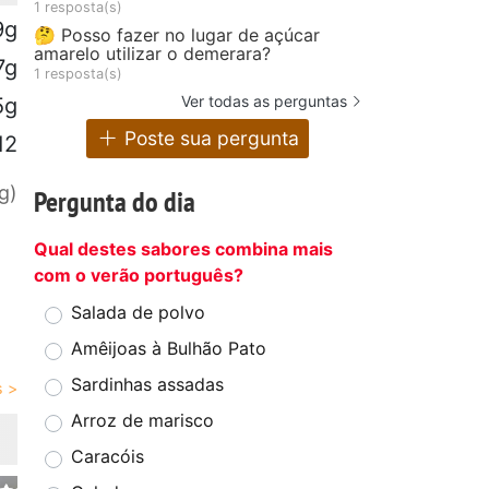
1 resposta(s)
9g
🤔 Posso fazer no lugar de açúcar
amarelo utilizar o demerara?
7g
1 resposta(s)
Ver todas as perguntas
5g
Poste sua pergunta
12
g)
Pergunta do dia
Qual destes sabores combina mais
com o verão português?
Salada de polvo
Amêijoas à Bulhão Pato
Sardinhas assadas
Arroz de marisco
Caracóis