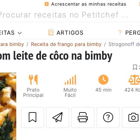
Acrescentar as minhas receitas
ITAS
ARTIGOS
PER
para bimby
Receita de frango para bimby
Strogonoff d
om leite de côco na bimby
Prato
Muito
45 min
424 Kc
Principal
Fácil
Enviar esta rec
Imprima es
Falar
F