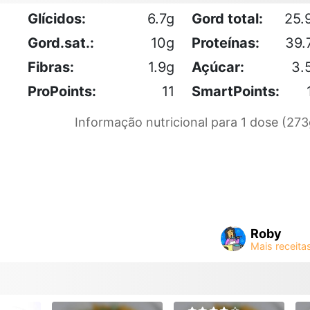
Glícidos:
6.7g
Gord total:
25.
Gord.sat.:
10g
Proteínas:
39.
Fibras:
1.9g
Açúcar:
3.
ProPoints:
11
SmartPoints:
Informação nutricional para 1 dose (273
Roby