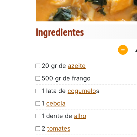
Ingredientes
20 gr de
azeite
500 gr de frango
1 lata de
cogumelo
s
1
cebola
1 dente de
alho
2
tomates