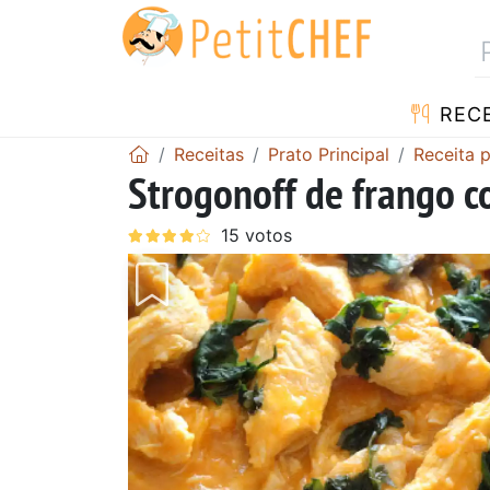
RECE
Receitas
Prato Principal
Receita 
Strogonoff de frango c