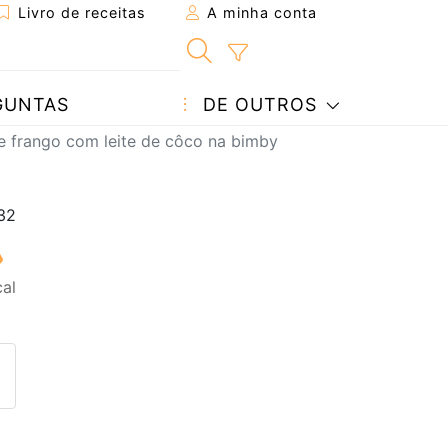
Livro de receitas
A minha conta
GUNTAS
DE OUTROS
e frango com leite de côco na bimby
al
eita a um amigo
ta página
 com o autor da receita
ez esta receita? Compartilhe