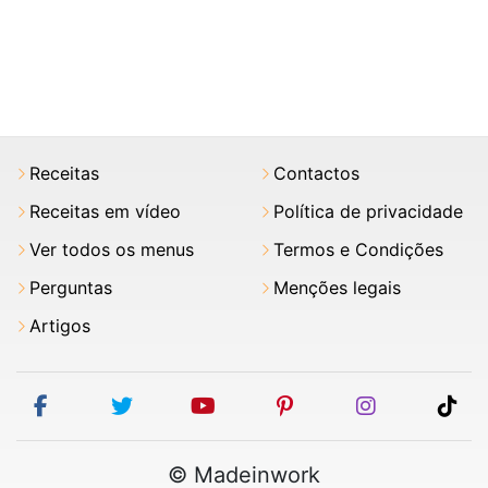
Receitas
Contactos
Receitas em vídeo
Política de privacidade
Ver todos os menus
Termos e Condições
Perguntas
Menções legais
Artigos
facebook
twitter
youtube
pinterest
instagram
tik
© Madeinwork