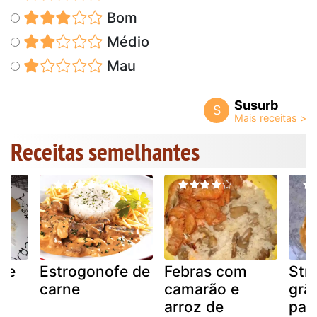
Bom
Médio
Mau
Susurb
S
Receitas semelhantes
 de
Estrogonofe de
Febras com
Str
carne
camarão e
grã
arroz de
par 