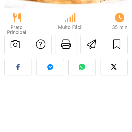
Prato
Muito Fácil
35 min
Principal
Falar com o autor d
Imprima esta
Enviar 
Fez esta receita? Compart