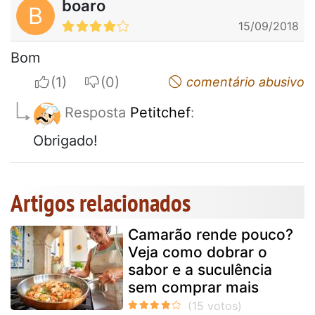
boaro
B
15/09/2018
Bom
I apreciate
I do not appreciate
comentário abusivo
Resposta
Petitchef
:
Obrigado!
Artigos relacionados
Camarão rende pouco?
Veja como dobrar o
sabor e a suculência
sem comprar mais