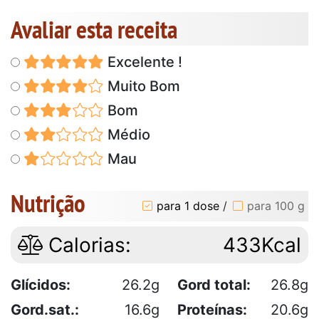
Avaliar esta receita
Excelente !
Muito Bom
Bom
Médio
Mau
Nutrição
para 1 dose
/
para 100 g
Calorias:
433Kcal
Glícidos:
26.2g
Gord total:
26.8g
Gord.sat.:
16.6g
Proteínas:
20.6g