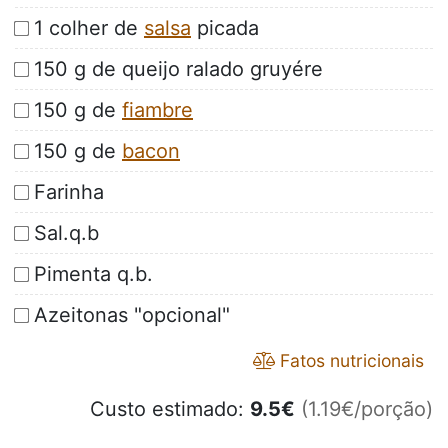
1 colher de
salsa
picada
150 g de queijo ralado gruyére
150 g de
fiambre
150 g de
bacon
Farinha
Sal.q.b
Pimenta q.b.
Azeitonas "opcional"
Fatos nutricionais
Custo estimado:
9.5
€
(1.19€/porção)