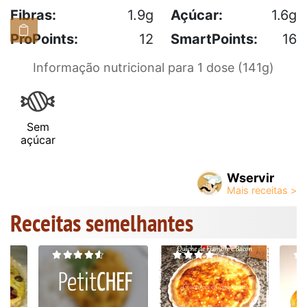
Fibras:
1.9g
Açúcar:
1.6g
ProPoints:
12
SmartPoints:
16
Informação nutricional para 1 dose (141g)
Sem
açúcar
Wservir
Receitas semelhantes