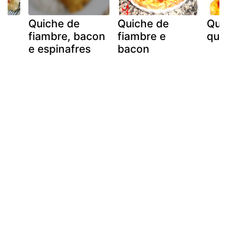
Quiche de
Quiche de
Qui
fiambre, bacon
fiambre e
que
e espinafres
bacon