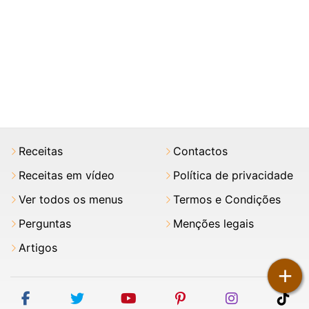
Receitas
Contactos
Receitas em vídeo
Política de privacidade
Ver todos os menus
Termos e Condições
Perguntas
Menções legais
Artigos
+
facebook
twitter
youtube
pinterest
instagram
tik