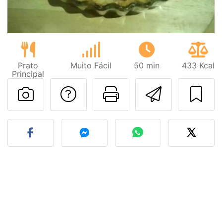
Prato
Muito Fácil
50 min
433 Kcal
Principal
Falar com o autor d
Imprima esta
Enviar 
Fez esta receita? Compart