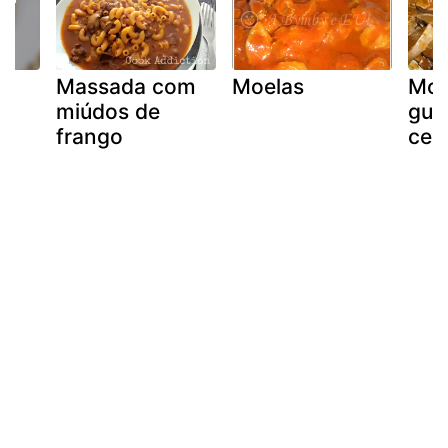
Massada com
Moelas
Moe
miúdos de
gui
frango
cer