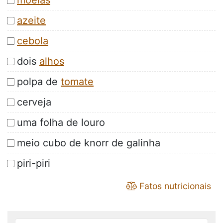
moelas
azeite
cebola
dois
alhos
polpa de
tomate
cerveja
uma folha de louro
meio cubo de knorr de galinha
piri-piri
Fatos nutricionais