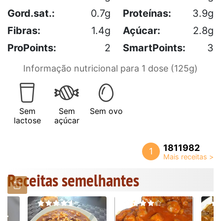
Gord.sat.:
0.7g
Proteínas:
3.9g
Fibras:
1.4g
Açúcar:
2.8g
ProPoints:
2
SmartPoints:
3
Informação nutricional para 1 dose (125g)
Sem
Sem
Sem ovo
lactose
açúcar
1811982
1
Receitas semelhantes