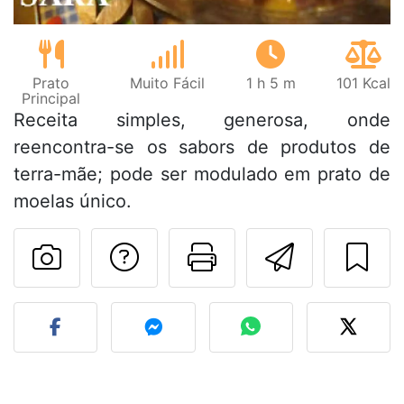
Prato
Muito Fácil
1 h 5 m
101 Kcal
Principal
Receita simples, generosa, onde
reencontra-se os sabors de produtos de
terra-mãe; pode ser modulado em prato de
moelas único.
Falar com o autor d
Imprima esta
Enviar 
Fez esta receita? Compart