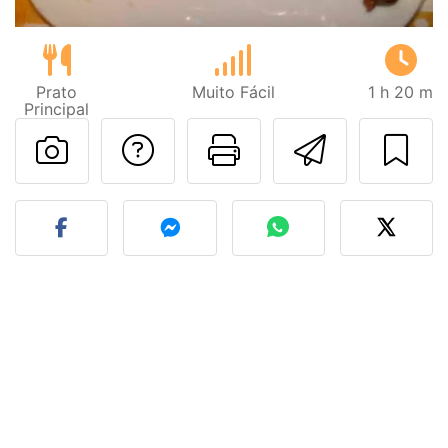
Prato
Muito Fácil
1 h 20 m
Principal
Falar com o autor d
Imprima esta
Enviar 
Fez esta receita? Compart