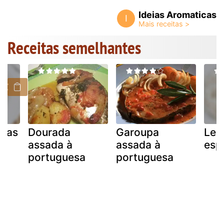
Ideias Aromaticas
I
Receitas semelhantes
adas
Dourada
Garoupa
Leit
assada à
assada à
esp
portuguesa
portuguesa