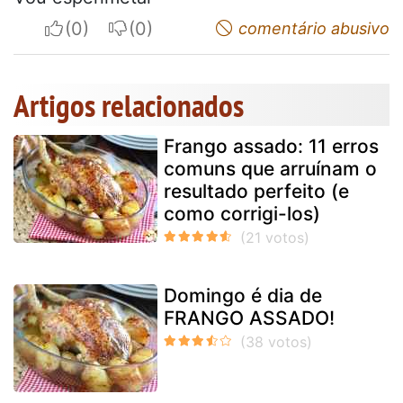
I apreciate
I do not appreciate
comentário abusivo
Artigos relacionados
Frango assado: 11 erros
comuns que arruínam o
resultado perfeito (e
como corrigi-los)
Domingo é dia de
FRANGO ASSADO!