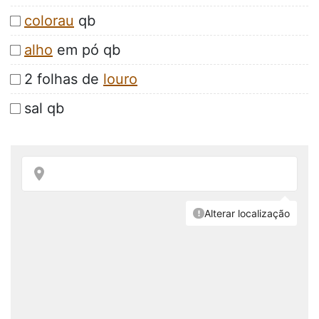
colorau
qb
alho
em pó qb
2 folhas de
louro
sal qb