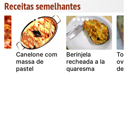
Receitas semelhantes
e
Canelone com
Berinjela
Tor
massa de
recheada a la
ovo
pastel
quaresma
de 