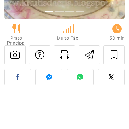
Prato
Muito Fácil
50 min
Principal
Falar com o autor d
Imprima esta
Enviar 
Fez esta receita? Compart