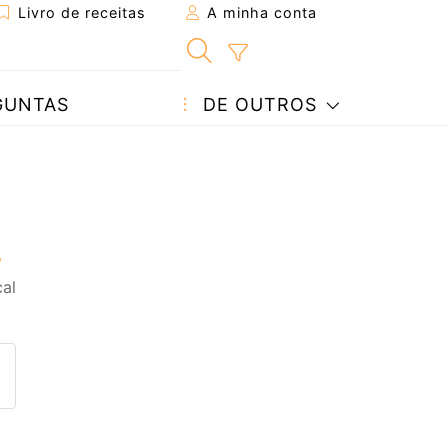
Livro de receitas
A minha conta
GUNTAS
DE OUTROS
cal
eita a um amigo
ta página
 com o autor da receita
ez esta receita? Compartilhe