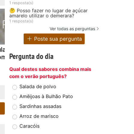
1 resposta(s)
🤔 Posso fazer no lugar de açúcar
amarelo utilizar o demerara?
1 resposta(s)
Ver todas as perguntas
Poste sua pergunta
ula recheada
Ceviche misto
Espetada d
Pergunta do dia
om camarão
lulas e cam
Qual destes sabores combina mais
com o verão português?
Salada de polvo
Amêijoas à Bulhão Pato
Sardinhas assadas
Arroz de marisco
Caracóis