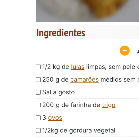
Ingredientes
1/2 kg de
lulas
limpas, sem pele 
250 g de
camarões
médios sem c
Sal a gosto
200 g de farinha de
trigo
3
ovos
1/2kg de gordura vegetal