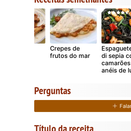
Lulas com
Crepes de
Espaguet
camarão
frutos do mar
di sepia 
camarões
anéis de l
Perguntas
Falar
Título da receita