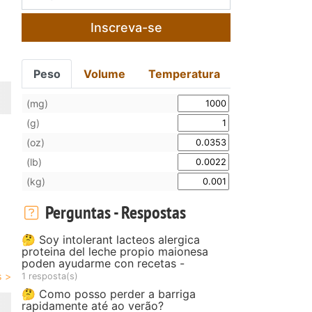
Inscreva-se
Peso
Volume
Temperatura
(mg)
(g)
(oz)
(lb)
(kg)
Perguntas - Respostas
🤔 Soy intolerant lacteos alergica
proteina del leche propio maionesa
poden ayudarme con recetas -
1 resposta(s)
🤔 Como posso perder a barriga
rapidamente até ao verão?