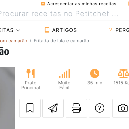
Acrescentar as minhas receitas
ITAS
ARTIGOS
PER
com camarão
Fritada de lula e camarão
rão
Prato
Muito
35 min
1515 K
Principal
Fácil
Enviar esta rec
Imprima es
Falar
F