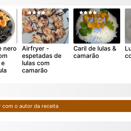
e nero
Airfryer -
Caril de lulas &
L
com
espetadas de
camarão
c
 e
lulas com
ula
camarão
 com o autor da receita