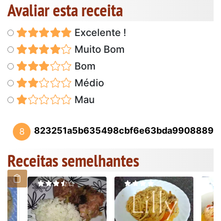
Avaliar esta receita
Excelente !
Muito Bom
Bom
Médio
Mau
823251a5b635498cbf6e63bda9908889
8
Receitas semelhantes