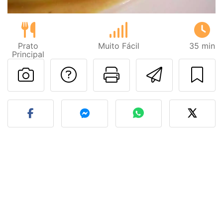
Prato
Muito Fácil
35 min
Principal
Falar com o autor d
Imprima esta
Enviar 
Fez esta receita? Compart