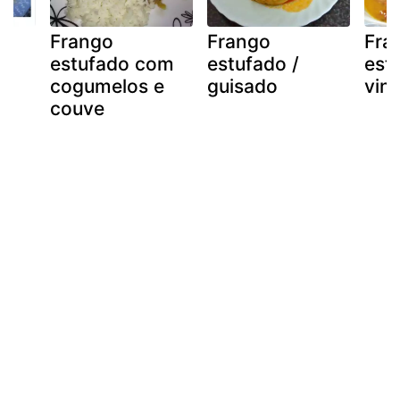
Frango
Frango
Fra
estufado com
estufado /
est
em
cogumelos e
guisado
vinh
couve