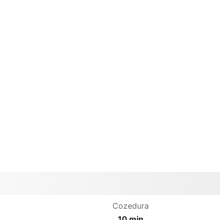
Cozedura
10 min