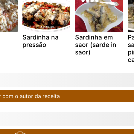
Sardinha na
Sardinha em
P
pressão
saor (sarde in
s
saor)
p
c
 com o autor da receita