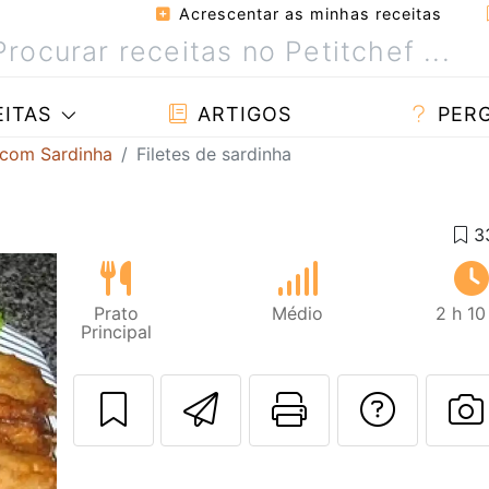
Acrescentar as minhas receitas
ITAS
ARTIGOS
PER
 com Sardinha
Filetes de sardinha
Prato
Médio
2 h 10
Principal
Enviar esta rec
Imprima es
Falar
F