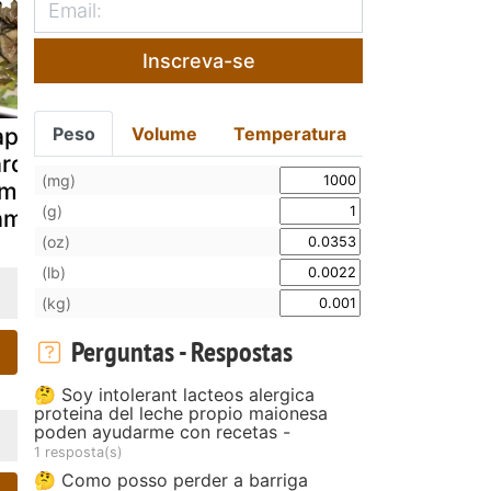
Inscreva-se
Peso
Volume
Temperatura
apelote de
Arroz de
Torta práti
ardinha com
sardinha
de sardinh
(mg)
imenta
(g)
ambuci
(oz)
(lb)
(kg)
Perguntas - Respostas
🤔 Soy intolerant lacteos alergica
proteina del leche propio maionesa
poden ayudarme con recetas -
1 resposta(s)
🤔 Como posso perder a barriga