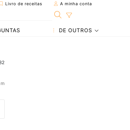
Livro de receitas
A minha conta
GUNTAS
DE OUTROS
 m
eita a um amigo
ta página
 com o autor da receita
ez esta receita? Compartilhe