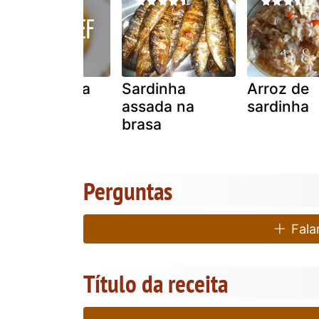
Sardinhas na
Sardinha
Arroz de
telha
assada na
sardinha
brasa
Perguntas
Falar
Título da receita