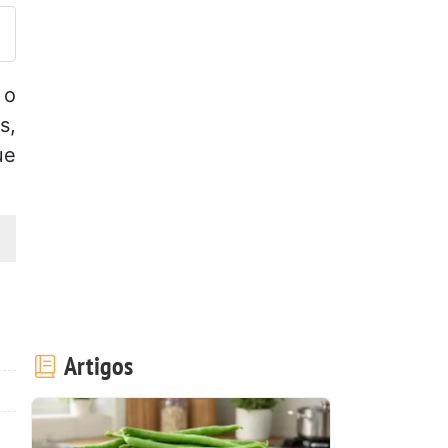
 o
s,
ue
Artigos