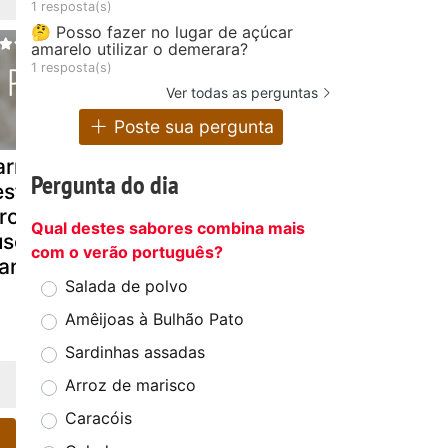
1 resposta(s)
🤔 Posso fazer no lugar de açúcar
amarelo utilizar o demerara?
1 resposta(s)
Ver todas as perguntas
Poste sua pergunta
arne-de-sol
Farofa de
Ovos no fo
Pergunta do dia
esfiada com
legumes e ovos
rofa de
Qual destes sabores combina mais
uscuz e
com o verão português?
ndioca frita
Salada de polvo
Amêijoas à Bulhão Pato
Sardinhas assadas
Arroz de marisco
Caracóis