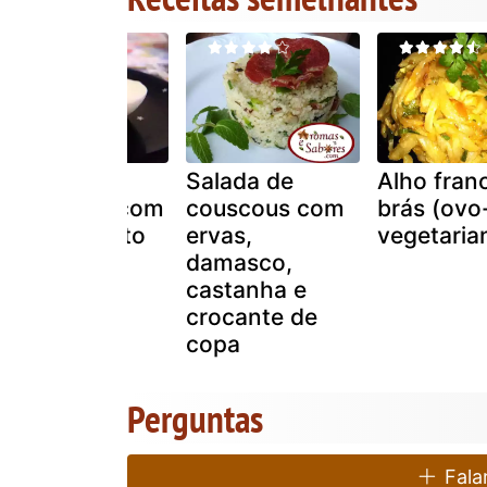
Ovos
Salada de
Alho fran
recheados com
couscous com
brás (ovo
ricota e pesto
ervas,
vegetaria
damasco,
castanha e
crocante de
copa
Perguntas
Falar