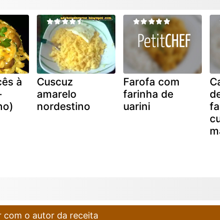
cês à
Cuscuz
Farofa com
C
-
amarelo
farinha de
d
no)
nordestino
uarini
fa
c
ma
 com o autor da receita