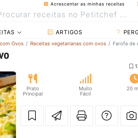
Acrescentar as minhas receitas
ITAS
ARTIGOS
PER
 com Ovos
Receitas vegetarianas com ovos
Farofa de
vo
Prato
Muito
20 m
Principal
Fácil
Enviar esta rec
Imprima es
Falar
Next
F