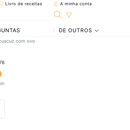
Livro de receitas
A minha conta
GUNTAS
DE OUTROS
 cuscuz com ovo
in
eita a um amigo
ta página
 com o autor da receita
ez esta receita? Compartilhe