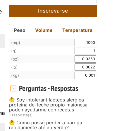
Inscreva-se
e
Peso
Volume
Temperatura
(mg)
(g)
(oz)
(lb)
(kg)
Perguntas - Respostas
🤔 Soy intolerant lacteos alergica
proteina del leche propio maionesa
poden ayudarme con recetas -
ha
1 resposta(s)
🤔 Como posso perder a barriga
rapidamente até ao verão?