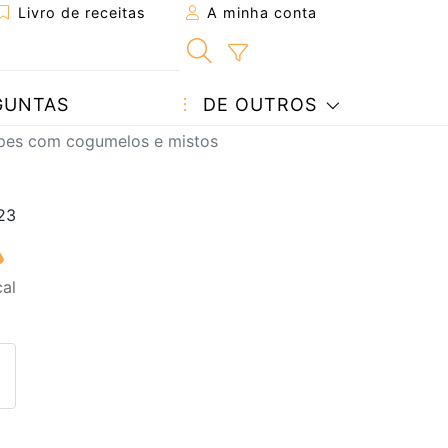
Livro de receitas
A minha conta
GUNTAS
DE OUTROS
pes com cogumelos e mistos
al
eita a um amigo
ta página
 com o autor da receita
ez esta receita? Compartilhe