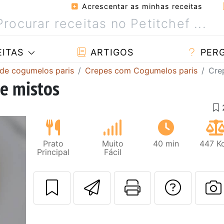
Acrescentar as minhas receitas
ITAS
ARTIGOS
PER
 de cogumelos paris
Crepes com Cogumelos paris
Cre
e mistos
Prato
Muito
40 min
447 Kc
Principal
Fácil
Enviar esta rec
Imprima es
Falar
F