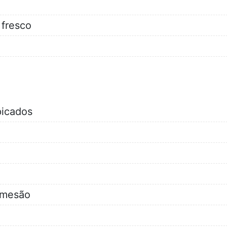
 fresco
picados
rmesão