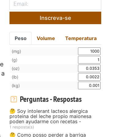
Inscreva-se
Peso
Volume
Temperatura
(mg)
(g)
se
(oz)
 a
(lb)
(kg)
Perguntas - Respostas
🤔 Soy intolerant lacteos alergica
proteina del leche propio maionesa
poden ayudarme con recetas -
1 resposta(s)
🤔 Como posso perder a barriga
,