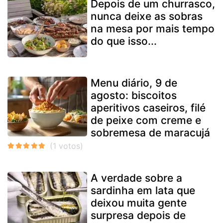
Depois de um churrasco,
nunca deixe as sobras
na mesa por mais tempo
do que isso...
Menu diário, 9 de
agosto: biscoitos
aperitivos caseiros, filé
de peixe com creme e
sobremesa de maracujá
A verdade sobre a
sardinha em lata que
deixou muita gente
surpresa depois de