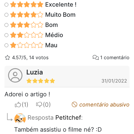
Excelente !
Muito Bom
Bom
Médio
Mau
4.57/5, 14 votos
1 comentário
Luzia
31/01/2022
Adorei o artigo !
I apreciate
I do not appreciate
comentário abusivo
Resposta
Petitchef
:
Também assistiu o filme né? :D