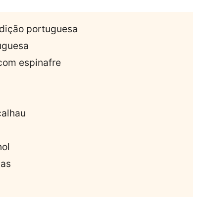
adição portuguesa
tuguesa
com espinafre
calhau
hol
das