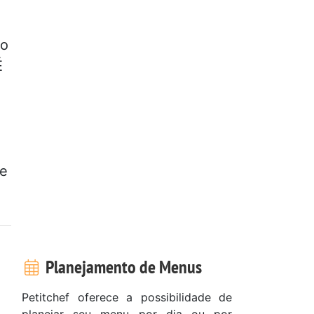
ro
É
ue
Planejamento de Menus
Petitchef oferece a possibilidade de
planejar seu menu por dia ou por