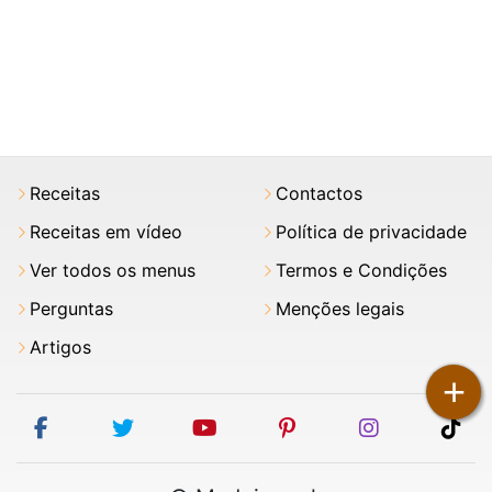
Receitas
Contactos
Receitas em vídeo
Política de privacidade
Ver todos os menus
Termos e Condições
Perguntas
Menções legais
Artigos
+
facebook
twitter
youtube
pinterest
instagram
tik