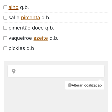
alho
q.b.
sal e
pimenta
q.b.
pimentão doce q.b.
vaqueiroe
azeite
q.b.
pickles q.b