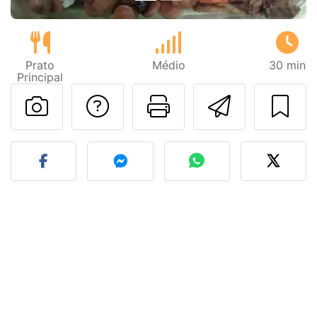
Prato
Médio
30 min
Principal
Falar com o autor d
Imprima esta
Enviar 
Fez esta receita? Compart