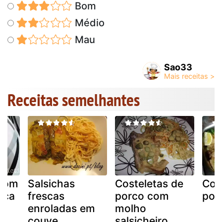
Bom
Médio
Mau
Sao33
Receitas semelhantes
 com
Salsichas
Costeletas de
Cos
sca
frescas
porco com
por
enroladas em
molho
couve
salsicheiro