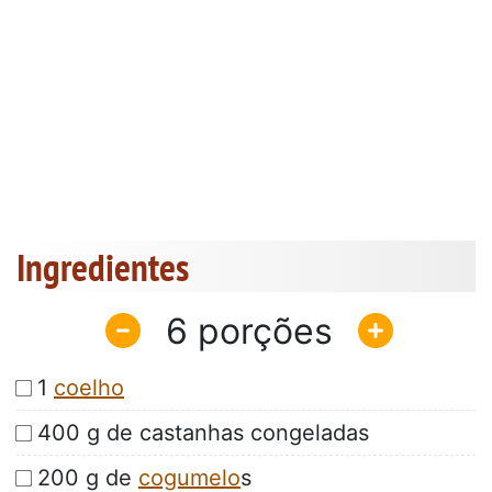
Ingredientes
6
1
coelho
400 g de castanhas congeladas
200 g de
cogumelo
s