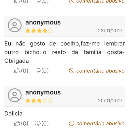
I apreciate
I do not appreciate
comentário abusivo
anonymous
23/01/2017
Eu não gosto de coelho,faz-me lembrar
outro bicho..o resto da família gosta-
Obrigada
I apreciate
I do not appreciate
comentário abusivo
anonymous
20/01/2017
Delicia
I apreciate
I do not appreciate
comentário abusivo