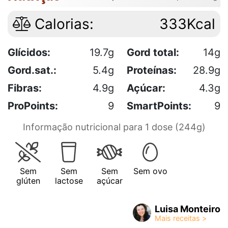
Calorias:
333Kcal
Glícidos:
19.7g
Gord total:
14g
Gord.sat.:
5.4g
Proteínas:
28.9g
Fibras:
4.9g
Açúcar:
4.3g
ProPoints:
9
SmartPoints:
9
Informação nutricional para 1 dose (244g)
Sem
Sem
Sem
Sem ovo
glúten
lactose
açúcar
Luisa Monteiro