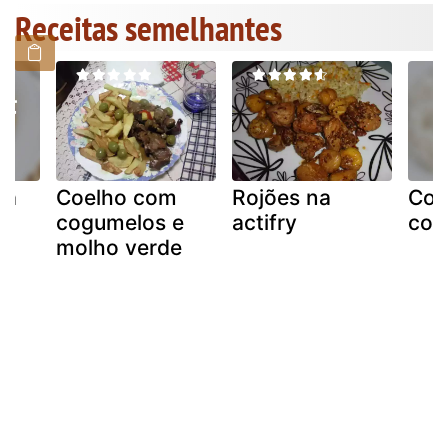
Receitas semelhantes
ra
Coelho com
Rojões na
Cog
cogumelos e
actifry
com
molho verde