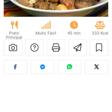
Prato
Muito Fácil
45 min
333 Kcal
Principal
Falar com o autor d
Imprima esta
Enviar 
Fez esta receita? Compart