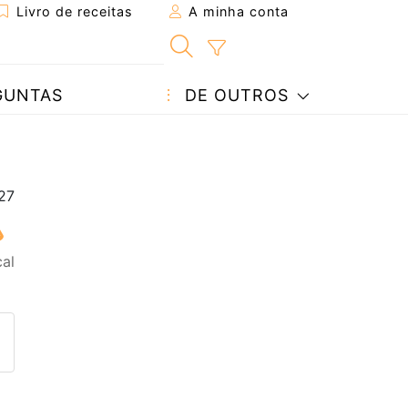
Livro de receitas
A minha conta
GUNTAS
DE OUTROS
al
eita a um amigo
ta página
 com o autor da receita
ez esta receita? Compartilhe