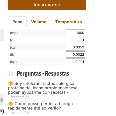
Inscreva-se
Peso
Volume
Temperatura
(mg)
(g)
(oz)
(lb)
(kg)
Perguntas - Respostas
🤔 Soy intolerant lacteos alergica
proteina del leche propio maionesa
poden ayudarme con recetas -
1 resposta(s)
 g
🤔 Como posso perder a barriga
rapidamente até ao verão?
1g
1 resposta(s)