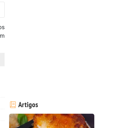
os
om
Artigos