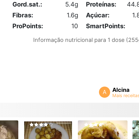
Gord.sat.:
5.4g
Proteínas:
44.
Fibras:
1.6g
Açúcar:
1.
ProPoints:
10
SmartPoints:
Informação nutricional para 1 dose (255
Alcina
A