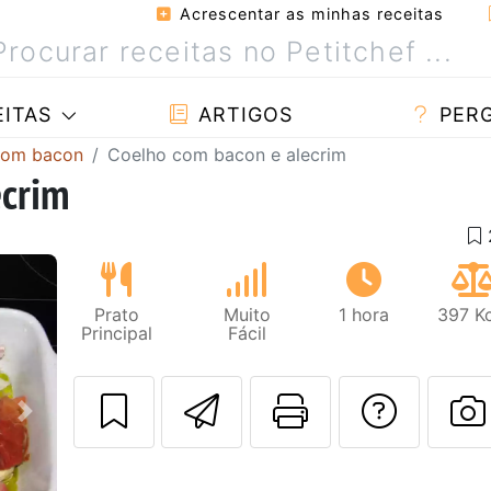
Acrescentar as minhas receitas
ITAS
ARTIGOS
PER
com bacon
Coelho com bacon e alecrim
ecrim
Prato
Muito
1 hora
397 Kc
Principal
Fácil
Enviar esta rec
Imprima es
Falar
Next
F