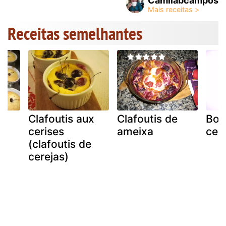
Camilabcampos
Receitas semelhantes
Clafoutis aux
Clafoutis de
Bolo
cerises
ameixa
cer
(clafoutis de
cerejas)