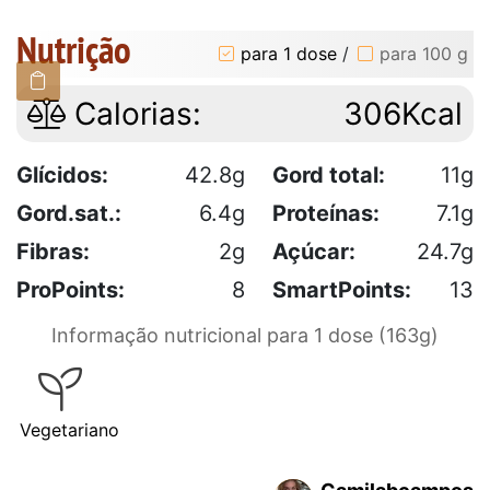
Nutrição
para 1 dose
/
para 100 g
Calorias:
306Kcal
Glícidos:
42.8g
Gord total:
11g
Gord.sat.:
6.4g
Proteínas:
7.1g
Fibras:
2g
Açúcar:
24.7g
ProPoints:
8
SmartPoints:
13
Informação nutricional para 1 dose (163g)
Vegetariano