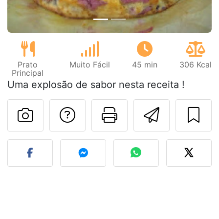
Prato
Muito Fácil
45 min
306 Kcal
Principal
Uma explosão de sabor nesta receita !
Falar com o autor d
Imprima esta
Enviar 
Fez esta receita? Compart